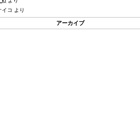
_kf
より
ケイコ
より
アーカイブ