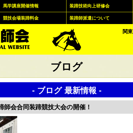
馬学講座開催情報
装蹄技術向上研修会
競技会場装蹄料金
装蹄師派遣について
関東
ブログ
- ブログ 最新情報 -
装蹄師会合同装蹄競技大会の開催！