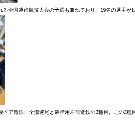
れる全国装蹄競技大会の予選も兼ねており、19名の選手が
プ後ペア造鉄、全溝連尾と装蹄用左前造鉄の3種目。この3種