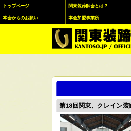
トップページ
関東装蹄師会とは？
本会からのお願い
本会加盟事業所
第18回関東、クレイン