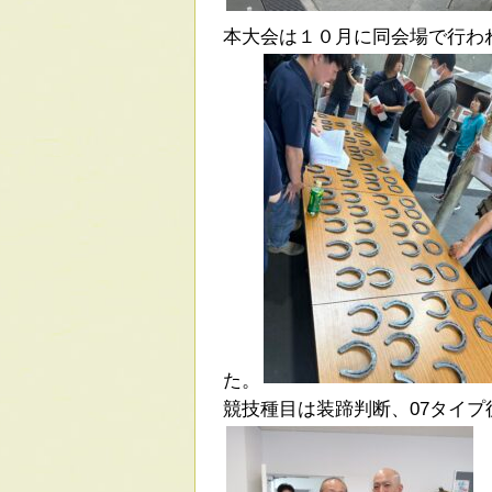
本大会は１０月に同会場で行わ
た。
競技種目は装蹄判断、07タイ