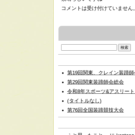
コメントは受け付けていません
検
索:
第19回関東、クレイン装蹄
第29回関東装蹄師会総会
令和8年スポーツ&アスリー
(タイトルなし)
第76回全国装蹄競技大会