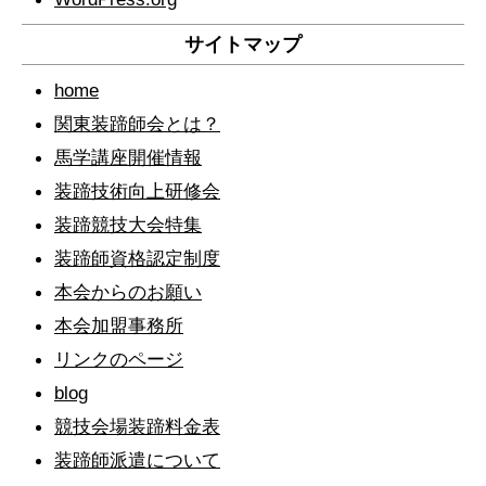
サイトマップ
home
関東装蹄師会とは？
馬学講座開催情報
装蹄技術向上研修会
装蹄競技大会特集
装蹄師資格認定制度
本会からのお願い
本会加盟事務所
リンクのページ
blog
競技会場装蹄料金表
装蹄師派遣について