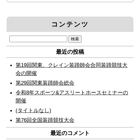
コンテンツ
検
索:
最近の投稿
第19回関東、クレイン装蹄師会合同装蹄競技大
会の開催
第29回関東装蹄師会総会
令和8年スポーツ&アスリートホースセミナーの
開催
(タイトルなし)
第76回全国装蹄競技大会
最近のコメント